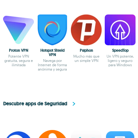
Proton VPN
Hotspot Shield
Psiphon
SpeedTop
VPN
Potente VPN
Mucho más que
Un VPN potente,
gratuita, segura e
Navega por
un simple VPN
ligero y seguro
ilimitada
Internet de forma
para Windows
anónima y segura
Descubre apps de Seguridad