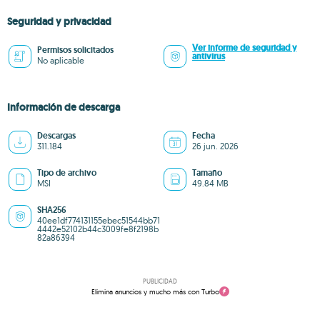
Seguridad y privacidad
Ver informe de seguridad y
Permisos solicitados
antivirus
No aplicable
Información de descarga
Descargas
Fecha
311.184
26 jun. 2026
Tipo de archivo
Tamaño
MSI
49.84 MB
SHA256
40ee1df774131155ebec51544bb71
4442e52102b44c3009fe8f2198b
82a86394
PUBLICIDAD
Elimina anuncios y mucho más con Turbo