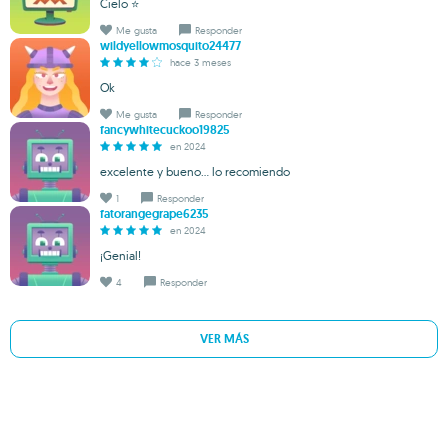
Cielo ⭐
Me gusta
Responder
wildyellowmosquito24477
hace 3 meses
Ok
Me gusta
Responder
fancywhitecuckoo19825
en 2024
excelente y bueno... lo recomiendo
1
Responder
fatorangegrape6235
en 2024
¡Genial!
4
Responder
VER MÁS