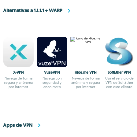
Alternativas a 1.1.1.1 + WARP
X-VPN
VuzeVPN
Hide.me VPN
SoftEther VPN
Navega de forma
Navega con
Navega de forma
Usa el servicio de
segura y anónima
seguridad y
anónima y segura
VPN de SoftEther
por internet
anonimato
por Internet
con este cliente
Apps de VPN