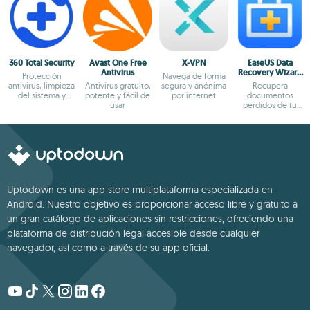
360 Total Security
Avast One Free
X-VPN
EaseUS Data
Antivirus
Recovery Wizard
Protección
Navega de forma
Free
antivirus, limpieza
Antivirus gratuito,
segura y anónima
Recupera
del sistema y
potente y fácil de
por internet
documentos
optimización total
usar
perdidos de tu
equipo
Uptodown es una app store multiplataforma especializada en
Android. Nuestro objetivo es proporcionar acceso libre y gratuito a
un gran catálogo de aplicaciones sin restricciones, ofreciendo una
plataforma de distribución legal accesible desde cualquier
navegador, así como a través de su app oficial.