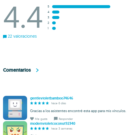
4.4
5
4
3
2
1
22 valoraciones
Comentarios
gentlevioletbamboo74646
hace 6 días
Gracias a los asistentes encontré esta app para mis vínculos.
Me gusta
Responder
modernvioletcoconut92340
hace 3 semanas